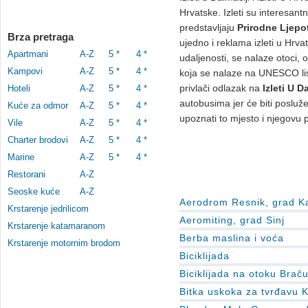
Hrvatske. Izleti su interesantn
predstavljaju
Prirodne Ljepo
Brza pretraga
ujedno i reklama izleti u Hrv
Apartmani
A-Z
5 *
4 *
udaljenosti, se nalaze otoci, o
Kampovi
A-Z
5 *
4 *
koja se nalaze na UNESCO list
privlači odlazak na
Izleti U D
Hoteli
A-Z
5 *
4 *
autobusima jer će biti posluž
Kuće za odmor
A-Z
5 *
4 *
upoznati to mjesto i njegovu p
Vile
A-Z
5 *
4 *
Charter brodovi
A-Z
5 *
4 *
Marine
A-Z
5 *
4 *
Restorani
A-Z
Seoske kuće
A-Z
Aerodrom Resnik, grad K
Krstarenje jedrilicom
Aeromiting, grad Sinj
Krstarenje katamaranom
Berba maslina i voća
Krstarenje motornim brodom
Biciklijada
Biciklijada na otoku Brač
Bitka uskoka za tvrđavu K