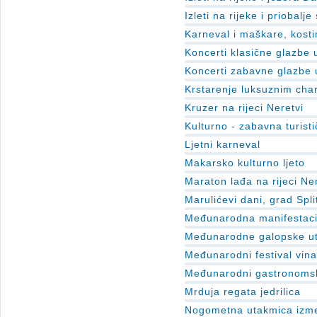
Izleti na rijeke i priobalj
Karneval i maškare, kost
Koncerti klasične glazbe 
Koncerti zabavne glazbe 
Krstarenje luksuznim cha
Kruzer na rijeci Neretvi
Kulturno - zabavna turisti
Ljetni karneval
Makarsko kulturno ljeto
Maraton lađa na rijeci Ne
Marulićevi dani, grad Spli
Međunarodna manifestacij
Međunarodne galopske utr
Međunarodni festival vina
Međunarodni gastronomski
Mrduja regata jedrilica
Nogometna utakmica izme