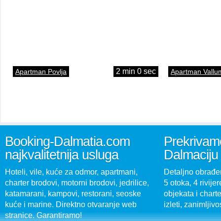
2 min 0 sec
Apartman Povlja
Apartman Vallu
Booking-Dalmatia.com
Prekrivamo
najkvalitetnija usluga
Dalmaciju
Hoteli, vile, kuće za odmor, apartmani,
Detaljno obrađen
charter brodovi, motorni brodovi, jedrilice,
5 otoka, 4 rivijer
katamarani, kampovi, restorani, seoske
objekata i charte
kuće i marine. Direktno otvaranje web
izleti, zanimljivo
stranice. Garantiramo!