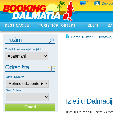
Dobrodo
DESTINACIJE
TURISTIČKI OBJEKTI
IZLETI
ZA
Home
►
Izleti u Hrvatskoj
Tražim
Turisticko-ugostiteljski objekti:
Odredišta
Otok / Rivijera:
Grad / Mjesto:
Izleti u Dalmaciji
Izleti u Dalmaciji i
Izleti U Hrv