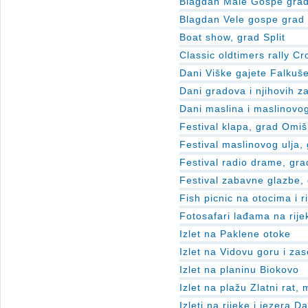
Blagdan Male Gospe grad
Blagdan Vele gospe grad 
Boat show, grad Split
Classic oldtimers rally Cr
Dani Viške gajete Falkuše
Dani gradova i njihovih za
Dani maslina i maslinovog
Festival klapa, grad Omiš
Festival maslinovog ulja, 
Festival radio drame, gr
Festival zabavne glazbe, 
Fish picnic na otocima i 
Fotosafari lađama na rij
Izlet na Paklene otoke
Izlet na Vidovu goru i za
Izlet na planinu Biokovo
Izlet na plažu Zlatni rat, 
Izleti na rijeke i jezera D