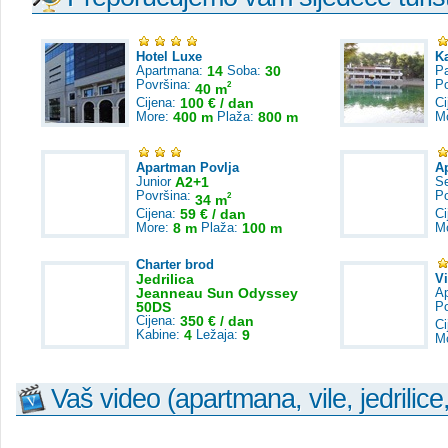
Hotel Luxe
K
Apartmana:
14
Soba:
30
Pa
Površina:
P
2
40 m
Cijena:
100 € / dan
Ci
More:
400 m
Plaža:
800 m
M
Apartman Povlja
A
Junior
A2+1
S
Površina:
P
2
34 m
Cijena:
59 € / dan
Ci
More:
8 m
Plaža:
100 m
M
Charter brod
Jedrilica
V
Jeanneau Sun Odyssey
A
50DS
P
Cijena:
350 € / dan
Ci
Kabine:
4
Ležaja:
9
M
Vaš video (apartmana, vile, jedrilice