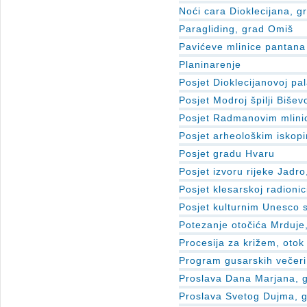
Noći cara Dioklecijana, gr
Paragliding, grad Omiš
Pavićeve mlinice pantana
Planinarenje
Posjet Dioklecijanovoj pal
Posjet Modroj špilji Biše
Posjet Radmanovim mlini
Posjet arheološkim iskop
Posjet gradu Hvaru
Posjet izvoru rijeke Jadro
Posjet klesarskoj radionic
Posjet kulturnim Unesco
Potezanje otočića Mrduje
Procesija za križem, otok
Program gusarskih večeri
Proslava Dana Marjana, g
Proslava Svetog Dujma, g