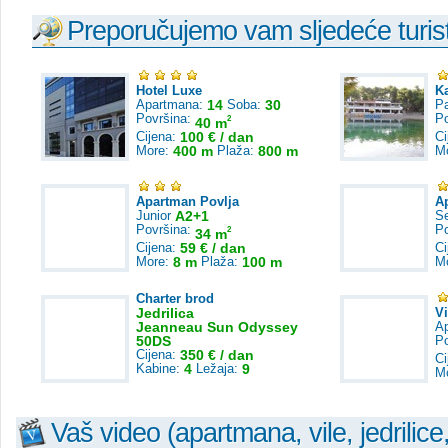
Preporučujemo vam sljedeće turist
Hotel Luxe
K
Apartmana:
14
Soba:
30
Pa
Površina:
P
2
40 m
Cijena:
100 € / dan
Ci
More:
400 m
Plaža:
800 m
M
Apartman Povlja
A
Junior
A2+1
S
Površina:
P
2
34 m
Cijena:
59 € / dan
Ci
More:
8 m
Plaža:
100 m
M
Charter brod
Jedrilica
V
Jeanneau Sun Odyssey
A
50DS
P
Cijena:
350 € / dan
Ci
Kabine:
4
Ležaja:
9
M
Vaš video (apartmana, vile, jedrilice