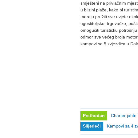
smješteni na privlačnim mjest
u blizini plaže, kako bi turist
moraju pružiti sve uvjete ekolo
ugostiteljske, trgovačke, pošt
omogućiti turističku potrošnju
odmor sve većeg broja motoriz
kampovi sa 5 zvjezdica u Dalm
Prethodan
Charter jahte 
Slijedeći
Kampovi sa 4 zv