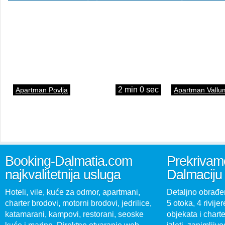
2 min 0 sec
Apartman Povlja
Apartman Vallu
Booking-Dalmatia.com
Prekrivamo
najkvalitetnija usluga
Dalmaciju
Hoteli, vile, kuće za odmor, apartmani,
Detaljno obrađen
charter brodovi, motorni brodovi, jedrilice,
5 otoka, 4 rivijer
katamarani, kampovi, restorani, seoske
objekata i charte