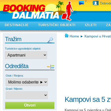
Dobrodo
DESTINACIJE
TURISTIČKI OBJEKTI
IZLETI
ZA
Home
►
Kampovi u Hrvat
Tražim
Turisticko-ugostiteljski objekti:
Odredišta
Otok / Rivijera:
Grad / Mjesto:
Kampovi sa 5 zv
Kampovi sa 5 zvjezdica u Dalm