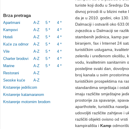
turiste koji dođu u Srednju Da
divnoj prirodi ili u blizini nek
Brza pretraga
da je u 2010. godini, oko 130
Apartmani
A-Z
5 *
4 *
Dalmaciji i ostvarili oko 633
Kampovi
A-Z
5 *
4 *
zvjezdica u Dalmaciji se razl
stambenih jedinica, kamp parc
Hoteli
A-Z
5 *
4 *
biranjem, fax i Internet 24 s
Kuće za odmor
A-Z
5 *
4 *
turističkim uslugama, kvalite
Vile
A-Z
5 *
4 *
zelenilu i uređenom okolišu, 
Charter brodovi
A-Z
5 *
4 *
vodu, kvalitetnim sanitarnim o
Marine
A-Z
5 *
4 *
posteljine svaki dan, dovoljno
Restorani
A-Z
broj kanala u svim prostorima,
Seoske kuće
A-Z
turističkim prospektima na r
Krstarenje jedrilicom
standardima smještaja i ostal
imaju različite smještajne je
Krstarenje katamaranom
prostorije za spavanje, spav
Krstarenje motornim brodom
aparthotele, turistička naselj
udovoljiti različite zahtjeve 
različiti objekti ovisno od vrs
kampirališta i
Kamp
odmorišt