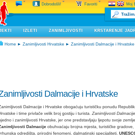
Moj 
Dobrodošli!
Favoriti
JEKTI
IZLETI
ZANIMLJIVOSTI
KRSTARENJE JAD
Home
►
Zanimljivosti Hrvatske
► Zanimljivosti Dalmacije i Hrvatske
Zanimljivosti Dalmacije i Hrvatske
Zanimljivosti Dalmacije i Hrvatske obogaćuju turističku ponudu Republi
Hrvatske i time privlače velik broj gostiju i turista.
Zanimljivosti Dalmacij
ujedno i zanimljivosti Hrvatske, jer one predstavljaju ljepotu svoje zemlje
Zanimljivosti Dalmacije
obuhvaćaju brojna mjesta, turističke gradove,
vrhunska odredišta, prirodni fenomeni, dalmatinski specijaliteti,
UNESC