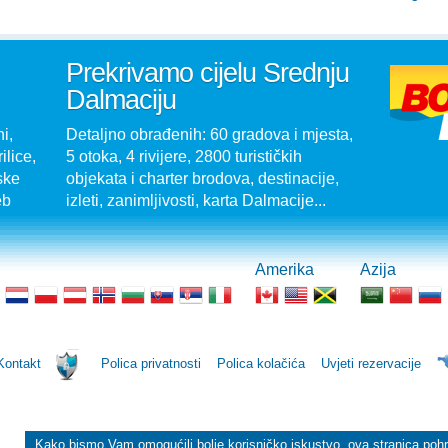
Prekrivamo cijelu Srednju
Dalmaciju
i,
Detaljno obrađenih: 60 gradova i mjesta,
ilice,
5 otoka, 4 rivijere, 2800 turističkih
ske
objekata i charter brodova, destinacije,
eb
izleti, zanimljivosti, karta Dalmacije...
Amerika
Azija
Kontakt
Polica privatnosti
Polica kolačića
Uvjeti rezervacije
Kako bismo Vam omogućili bolje korisničko iskustvo, ova stranica poh