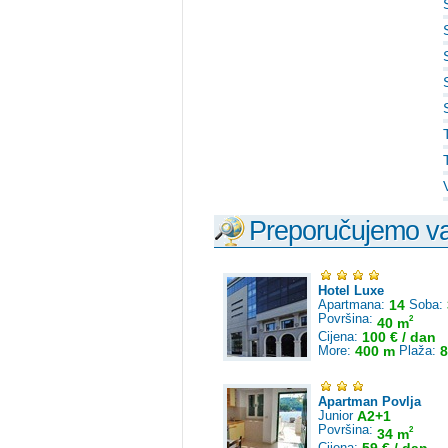
Preporučujemo vam
Hotel Luxe
Apartmana:
14
Soba:
Površina:
2
40 m
Cijena:
100 € / dan
More:
400 m
Plaža:
8
Apartman Povlja
Junior
A2+1
Površina:
2
34 m
Cijena: