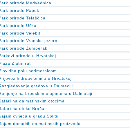
Park prirode Medvednica
Park prirode Papuk
Park prirode Telaščica
Park prirode Učka
Park prirode Velebit
Park prirode Vransko jezero
Park prirode Žumberak
Parkovi prirode u Hrvatskoj
Plaža Zlatni rat
Plovidba polu podmornicom
Prijevoz hidroavionima u Hrvatskoj
Razgledavanje gradova u Dalmaciji
Ronjenje na brodskim olupinama u Dalmaciji
Safari na dalmatinskim otocima
Safari na otoku Braču
Sajam cvijeća u gradu Splitu
Sajam domaćih dalmatinskih proizvoda