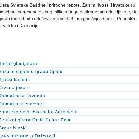
Lista Svjetske Baštine
i prirodne ljepote.
Zanimljivosti Hrvatske
su
posebno interesantne zbog toliko mnogo nedirnute prirode i ljepote, da
gosti i turisti budu oduševljeni kad dođu na godišnji odmor u Republiku
Hrvatsku i Dalmaciju.
Borbe gladijatora
Božični sajam u gradu Splitu
Brački kamen
Crveno jezero
Dalmatinska lavanda
Dalmatinski suveniri
Etno-eko selo, Eko-selo, Agro selo
Festival gitara Omiš Guitar Fest
Grgur Ninski
Lovni turizam u Dalmaciji