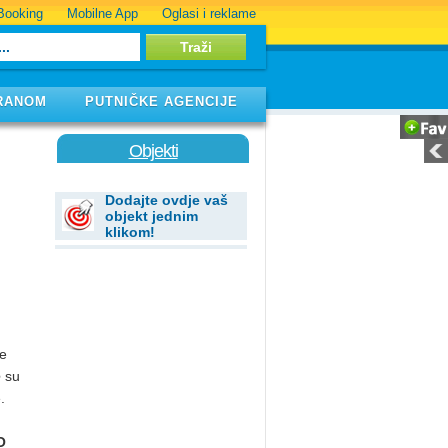
Booking
Mobilne App
Oglasi i reklame
RANOM
PUTNIČKE AGENCIJE
Objekti
Dodajte ovdje vaš
objekt jednim
klikom!
ke
e
su
.
O