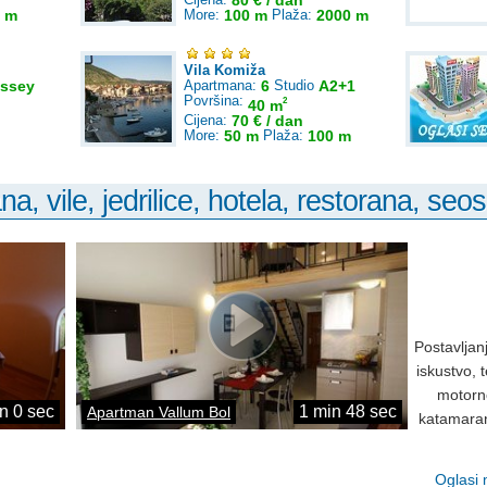
80 € / dan
 m
More:
100 m
Plaža:
2000 m
Vila Komiža
ssey
Apartmana:
6
Studio
A2+1
Površina:
2
40 m
Cijena:
70 € / dan
More:
50 m
Plaža:
100 m
, vile, jedrilice, hotela, restorana, seos
Postavljan
iskustvo, 
motorno
n 0 sec
1 min 48 sec
Apartman Vallum Bol
katamaranu
Oglasi 