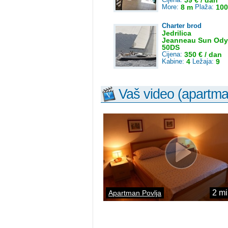
59 € / dan
More:
8 m
Plaža:
100
Charter brod
Jedrilica
Jeanneau Sun Ody
50DS
Cijena:
350 € / dan
Kabine:
4
Ležaja:
9
Vaš video (apartmana
2 mi
Apartman Povlja