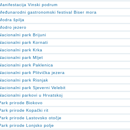
Manifestacija Vinski podrum
Međunarodni gastronomski festival Biser mora
Modra špilja
Modro jezero
Nacionalni park Brijuni
Nacionalni park Kornati
Nacionalni park Krka
Nacionalni park Mljet
Nacionalni park Paklenica
Nacionalni park Plitvička jezera
Nacionalni park Risnjak
Nacionalni park Sjeverni Velebit
Nacionalni parkovi u Hrvatskoj
Park prirode Biokovo
Park prirode Kopački rit
Park prirode Lastovsko otočje
Park prirode Lonjsko polje