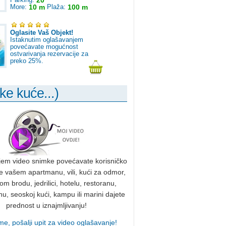
20
More:
10 m
Plaža:
100 m
Oglasite Vaš Objekt!
Istaknutim oglašavanjem
povećavate mogućnost
ostvarivanja rezervacije za
preko 25%.
ke kuće...)
jem video snimke povećavate korisničko
te vašem apartmanu, vili, kući za odmor,
m brodu, jedrilici, hotelu, restoranu,
, seoskoj kući, kampu ili marini dajete
prednost u iznajmljivanju!
me, pošalji upit za video oglašavanje!