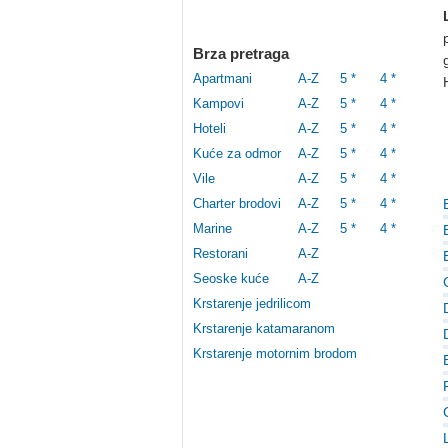
Brza pretraga
Apartmani
A-Z
5 *
4 *
Kampovi
A-Z
5 *
4 *
Hoteli
A-Z
5 *
4 *
Kuće za odmor
A-Z
5 *
4 *
Vile
A-Z
5 *
4 *
Charter brodovi
A-Z
5 *
4 *
Marine
A-Z
5 *
4 *
Restorani
A-Z
Seoske kuće
A-Z
Krstarenje jedrilicom
Krstarenje katamaranom
Krstarenje motornim brodom