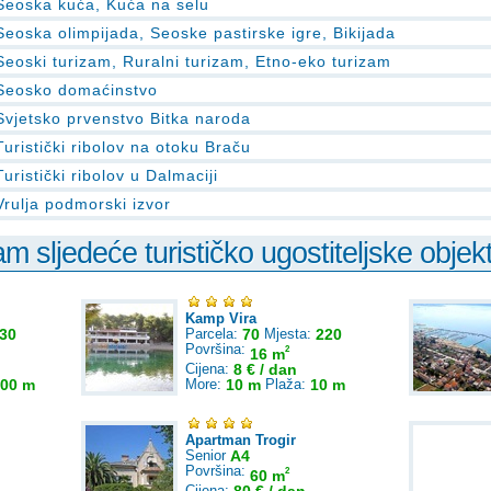
Seoska kuća, Kuća na selu
Seoska olimpijada, Seoske pastirske igre, Bikijada
Seoski turizam, Ruralni turizam, Etno-eko turizam
Seosko domaćinstvo
Svjetsko prvenstvo Bitka naroda
Turistički ribolov na otoku Braču
Turistički ribolov u Dalmaciji
Vrulja podmorski izvor
 sljedeće turističko ugostiteljske objek
Kamp Vira
30
Parcela:
70
Mjesta:
220
Površina:
2
16 m
Cijena:
8 € / dan
00 m
More:
10 m
Plaža:
10 m
Apartman Trogir
Senior
A4
Površina:
2
60 m
Cijena: