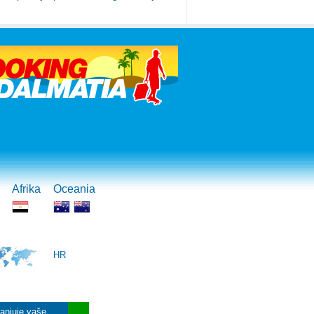
Afrika
Oceania
HR
ranjuje vaše