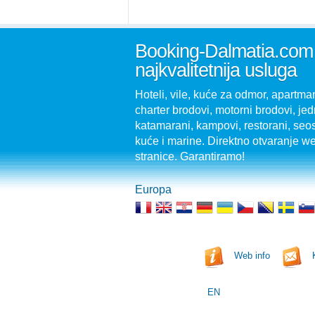
Booking-Dalmatia.com
najkvalitetnija usluga
Hoteli, vile, kuće za odmor, apartman
charter brodovi, motorni brodovi, jedr
katamarani, kampovi, restorani, seo
kuće i marine. Direktno otvaranje w
stranice. Garantiramo!
Europa
Web info
EN