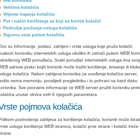
Ime korisnika
Veličina kolačića
Vrijeme trajanja kolačića
Put i način korištenja za koji se koristi kolačić
Područje pružanja usluga kolačića
Sigurna veza putem kolačića
Ovo su informacije, podaci, zahtjevi i vrste usluga koje pruža kolačić
svakom korisniku internetskih usluga ukoliko ih zatraži putem WEB for
određenog WEB ponuđača. Svaki ponuđač internetskih usluga ima svoj
WEB adrese preko kojih korisnik može tražiti korištenje, brisanje ili blok
usluga kolačića. Nakon zahtjeva korisnika za uvođenje kolačića server,
pošto nema memoriju, proslijedi pregledniku i to pohrani na hard disku
korisnika. Sve povratne informacije će WEB server pružiti korisniku pre
kolačića unutar okvira ovih 6 njegovih parametara.
Vrste pojmova kolačića
Prilikom podnošenja zahtjeva za korištenje kolačića, korisnik može birat
vrste usluga korištenja WEB stranica, kolačić prve strane i kolačić treće
strane.