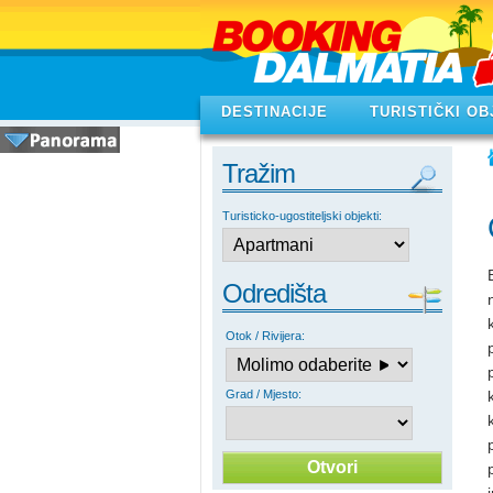
DESTINACIJE
TURISTIČKI OB
Tražim
Turisticko-ugostiteljski objekti:
Odredišta
Otok / Rivijera:
Grad / Mjesto: