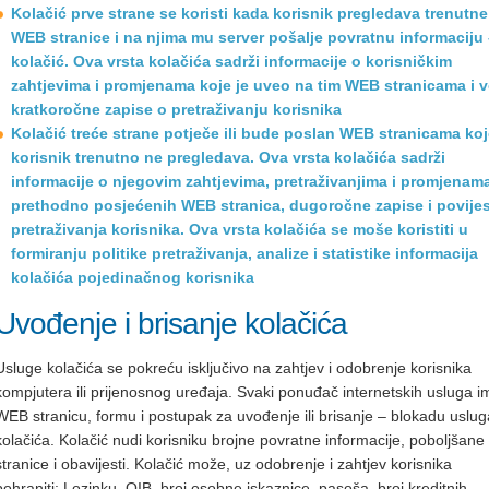
Kolačić prve strane se koristi kada korisnik pregledava trenutne
WEB stranice i na njima mu server pošalje povratnu informaciju
kolačić. Ova vrsta kolačića sadrži informacije o korisničkim
zahtjevima i promjenama koje je uveo na tim WEB stranicama i v
kratkoročne zapise o pretraživanju korisnika
Kolačić treće strane potječe ili bude poslan WEB stranicama ko
korisnik trenutno ne pregledava. Ova vrsta kolačića sadrži
informacije o njegovim zahtjevima, pretraživanjima i promjenam
prethodno posjećenih WEB stranica, dugoročne zapise i povijes
pretraživanja korisnika. Ova vrsta kolačića se moše koristiti u
formiranju politike pretraživanja, analize i statistike informacija
kolačića pojedinačnog korisnika
Uvođenje i brisanje kolačića
Usluge kolačića se pokreću isključivo na zahtjev i odobrenje korisnika
kompjutera ili prijenosnog uređaja. Svaki ponuđač internetskih usluga i
WEB stranicu, formu i postupak za uvođenje ili brisanje – blokadu uslug
kolačića. Kolačić nudi korisniku brojne povratne informacije, poboljšane
stranice i obavijesti. Kolačić može, uz odobrenje i zahtjev korisnika
pohraniti: Lozinku, OIB, broj osobne iskaznice, pasoša, broj kreditnih