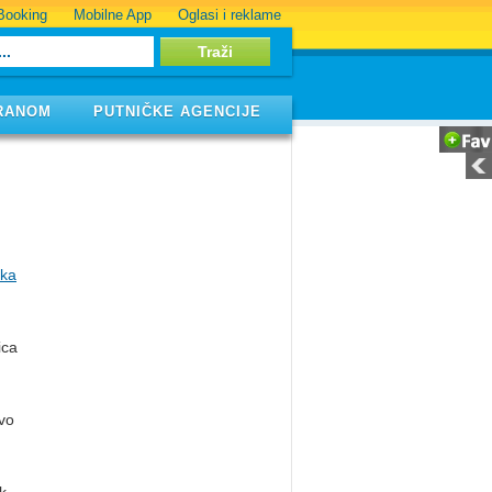
Booking
Mobilne App
Oglasi i reklame
RANOM
PUTNIČKE AGENCIJE
ika
ica
ovo