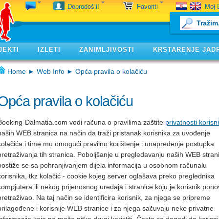
Moj 
Dobrodošli!
Favoriti
JEKTI
IZLETI
ZANIMLJIVOSTI
KRSTARENJE JAD
Home
►
Web Info
► Opća pravila o kolačiću
Opća pravila o kolačiću
Booking-Dalmatia.com vodi računa o pravilima zaštite
privatnosti korisn
naših WEB stranica na način da traži pristanak korisnika za uvođenje
kolačića i time mu omogući pravilno korištenje i unapređenje postupka
pretraživanja tih stranica. Poboljšanje u pregledavanju naših WEB stran
postiže se sa pohranjivanjem dijela informacija u osobnom računalu
korisnika, tkz kolačić - cookie kojeg server oglašava preko preglednika
kompjutera ili nekog prijenosnog uređaja i stranice koju je korisnik pon
pretraživao. Na taj način se identificira korisnik, za njega se pripreme
prilagođene i korisnije WEB stranice i za njega sačuvaju neke privatne