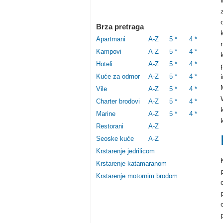
Brza pretraga
Apartmani
A-Z
5 *
4 *
Kampovi
A-Z
5 *
4 *
Hoteli
A-Z
5 *
4 *
Kuće za odmor
A-Z
5 *
4 *
Vile
A-Z
5 *
4 *
Charter brodovi
A-Z
5 *
4 *
Marine
A-Z
5 *
4 *
Restorani
A-Z
Seoske kuće
A-Z
Krstarenje jedrilicom
Krstarenje katamaranom
Krstarenje motornim brodom