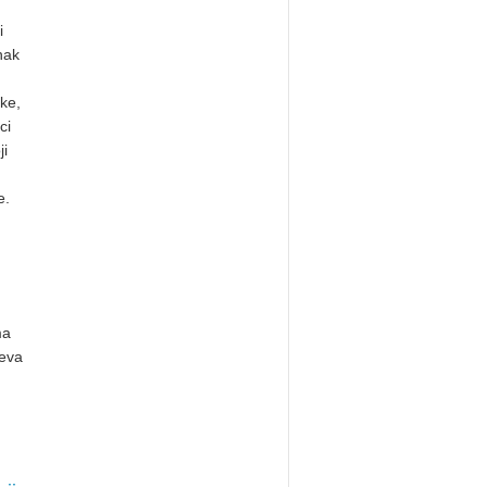
i
nak
ike,
ci
ji
e.
ma
jeva