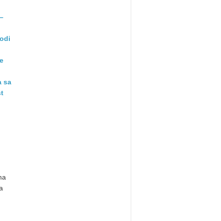
 –
odi
je
a sa
t
ma
a