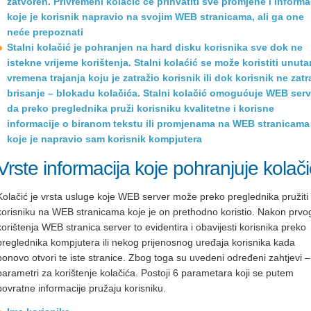
zatvoren. Privremeni kolačić će prihvatiti sve promjene i informa
koje je korisnik napravio na svojim WEB stranicama, ali ga one
neće prepoznati
Stalni kolačić je pohranjen na hard disku korisnika sve dok ne
istekne vrijeme korištenja. Stalni kolaćić se može koristiti unuta
vremena trajanja koju je zatražio korisnik ili dok korisnik ne zatr
brisanje – blokadu kolačića. Stalni kolačić omogućuje WEB ser
da preko preglednika pruži korisniku kvalitetne i korisne
informacije o biranom tekstu ili promjenama na WEB stranicama
koje je napravio sam korisnik kompjutera
Vrste informacija koje pohranjuje kolači
Kolačić je vrsta usluge koje WEB server može preko preglednika pružiti
korisniku na WEB stranicama koje je on prethodno koristio. Nakon prvo
korištenja WEB stranica server to evidentira i obavijesti korisnika preko
preglednika kompjutera ili nekog prijenosnog uređaja korisnika kada
ponovo otvori te iste stranice. Zbog toga su uvedeni određeni zahtjevi –
parametri za korištenje kolačića. Postoji 6 parametara koji se putem
povratne informacije pružaju korisniku.