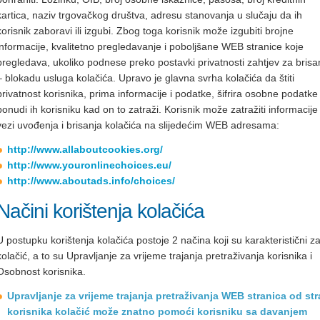
kartica, naziv trgovačkog društva, adresu stanovanja u slučaju da ih
korisnik zaboravi ili izgubi. Zbog toga korisnik može izgubiti brojne
informacije, kvalitetno pregledavanje i poboljšane WEB stranice koje
pregledava, ukoliko podnese preko postavki privatnosti zahtjev za brisa
– blokadu usluga kolačića. Upravo je glavna svrha kolačića da štiti
privatnost korisnika, prima informacije i podatke, šifrira osobne podatke 
ponudi ih korisniku kad on to zatraži. Korisnik može zatražiti informacije
vezi uvođenja i brisanja kolačića na slijedećim WEB adresama:
http://www.allaboutcookies.org/
http://www.youronlinechoices.eu/
http://www.aboutads.info/choices/
Načini korištenja kolačića
U postupku korištenja kolačića postoje 2 načina koji su karakteristični z
kolačić, a to su Upravljanje za vrijeme trajanja pretraživanja korisnika i
Osobnost korisnika.
Upravljanje za vrijeme trajanja pretraživanja WEB stranica od st
korisnika kolačić može znatno pomoći korisniku sa davanjem