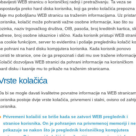
obavijesti WEB stranicu o korisničkoj radnji i pretraživanju. Ta veza se
uspostavlja preko hard diska korisnika, koji ga preko kolačića prepozna 
daje mu poboljšanu WEB stranicu sa traženim informacijama. Uz prista
korisnika, kolačić može pohraniti važne osobne informacije, kao što su
lozinka, naziv trgovačkog društva, OIB, pasoša, broj kreditnih kartica, sl
adrese, broj osobne iskaznice i slično. Kada korisnik pristupi WEB strani
sa cookie funkcijom, server to evidentira i pošalje pregledniku kolačić ko
se pohrani na hard disku kompjutera korisnika. Kada korisnik ponovo
koristi te stranice, one će ga prepoznati i dati mu sve tražene informacij
Kolačić dozvoljava WEB stranici da pohrani informacije na korisničkom
hard disku i kasnije mu to prikaže na traženim stranicama.
Vrste kolačića
Da bi se mogle davati kvalitetne povratne informacije na WEB stranica
korisnika postoje dvije vrste kolačića, privremeni i stalni, ovisno od zaht
korisnika.
Privremeni kolačić se briše kada se zatvori WEB preglednik i
stranice korisnika. On je pohranjen na privremenoj memoriji i ne
prikazuje se nakon što je preglednik korisničkog kompjutera