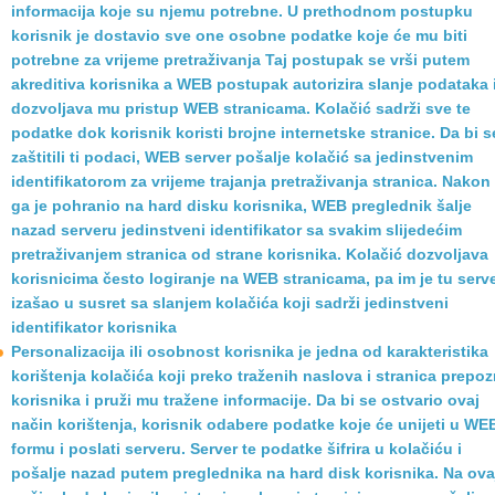
informacija koje su njemu potrebne. U prethodnom postupku
korisnik je dostavio sve one osobne podatke koje će mu biti
potrebne za vrijeme pretraživanja Taj postupak se vrši putem
akreditiva korisnika a WEB postupak autorizira slanje podataka 
dozvoljava mu pristup WEB stranicama. Kolačić sadrži sve te
podatke dok korisnik koristi brojne internetske stranice. Da bi s
zaštitili ti podaci, WEB server pošalje kolačić sa jedinstvenim
identifikatorom za vrijeme trajanja pretraživanja stranica. Nakon
ga je pohranio na hard disku korisnika, WEB preglednik šalje
nazad serveru jedinstveni identifikator sa svakim slijedećim
pretraživanjem stranica od strane korisnika. Kolačić dozvoljava
korisnicima često logiranje na WEB stranicama, pa im je tu serv
izašao u susret sa slanjem kolačića koji sadrži jedinstveni
identifikator korisnika
Personalizacija ili osobnost korisnika je jedna od karakteristika
korištenja kolačića koji preko traženih naslova i stranica prepo
korisnika i pruži mu tražene informacije. Da bi se ostvario ovaj
način korištenja, korisnik odabere podatke koje će unijeti u WE
formu i poslati serveru. Server te podatke šifrira u kolačiću i
pošalje nazad putem preglednika na hard disk korisnika. Na ova