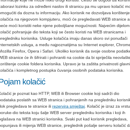
informacije koje ne može nitko drugi koristiti. Često se dogodi da korisni
zaboravi lozinku za određeni naslov ili stranicu pa mu upravo kolačić m
omogućiti da dozna tu informaciju. Ako korisnik ne dozvoljava korištenje
kolačića na njegovom kompjuteru, moći će pregledavati WEB stranice al
neće moći koristiti neke njene poboljšane mogućnosti. Najvećim dijelom
kolačić pohranjuje dio teksta koji se često koristi na WEB stranicama i
pregledniku korisnika. Usluge kolačića imaju danas skoro svi ponuđači
internetskih usluga, a među najpoznatijima su Internet explorer, Chrom
Mozilla Firefox, Opera i Safari. Ukoliko korisnik da svoje osobne podatk
WEB stranice će ih šifrirati i pohraniti na cookie da bi spriječila neovlaš
korištenje cookie foldera korisnika. Upravo je ta zaštita privatnosti glavni 
kolačića i kompletnog postupka čuvanja osobnih podataka korisnika.
Pojam kolačić
Kolačić je poznat kao HTTP, WEB ili Browser cookie koji sadrži dio
podataka poslatih sa WEB stranica i pohranjenih na pregledniku korisni
dok pregledava te stranice ili
rezervira smještaj
. Kolačić je izraz za vrstu
poruke-dio teksta koju šalje WEB server pregledniku korisnika i koji ih
oglašava na WEB stranici korisnika. Svaki put kad korisnik pregledava,
popunjava ili mijenja WEB stranice, preglednik pošalje serveru kolačić d