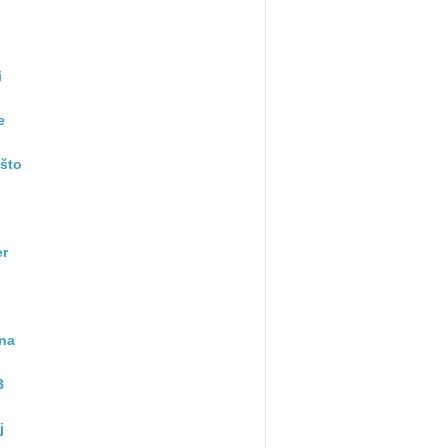
i
e
 što
er
zna
B
j