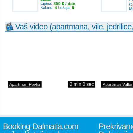
Cijena:
350 € / dan
Ci
Kabine:
4
Ležaja:
9
M
Vaš video (apartmana, vile, jedrilice
2 min 0 sec
Apartman Povlja
Apartman Vallu
Booking-Dalmatia.com
Prekrivamo