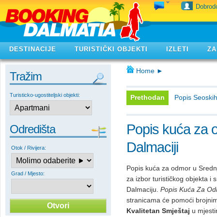
Dobrodo
DESTINACIJE
TURISTIČKI OBJEKTI
IZLETI
ZA
Home
►
Tražim
Turisticko-ugostiteljski objekti:
Prethodan
Popis Seoskih
Popis kuća za 
Odredišta
Dalmaciji
Otok / Rivijera:
Popis kuća za odmor u Srednjoj
Grad / Mjesto:
za izbor turističkog objekta i
Dalmaciju.
Popis Kuća Za Odm
stranicama će pomoći brojnim
Kvalitetan Smještaj
u mjestim