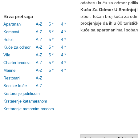
odaberu kuću za odmor prilik
Kuća Za Odmor U Srednjoj 
Brza pretraga
izbor. Točan broj kuća za odm
procjenjuje da ih u 80 turistič
Apartmani
A-Z
5 *
4 *
kuće sa apartmanima i soba
Kampovi
A-Z
5 *
4 *
Hoteli
A-Z
5 *
4 *
Kuće za odmor
A-Z
5 *
4 *
Vile
A-Z
5 *
4 *
Charter brodovi
A-Z
5 *
4 *
Marine
A-Z
5 *
4 *
Restorani
A-Z
Seoske kuće
A-Z
Krstarenje jedrilicom
Krstarenje katamaranom
Krstarenje motornim brodom