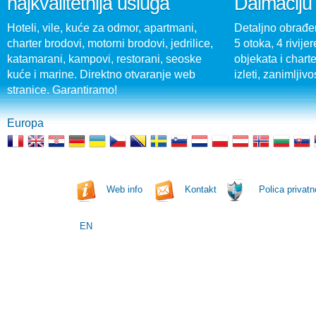
najkvalitetnija usluga
Dalmaciju
Hoteli, vile, kuće za odmor, apartmani,
Detaljno obrađen
charter brodovi, motorni brodovi, jedrilice,
5 otoka, 4 rivijer
katamarani, kampovi, restorani, seoske
objekata i charte
kuće i marine. Direktno otvaranje web
izleti, zanimljivo
stranice. Garantiramo!
Europa
Web info
Kontakt
Polica privatn
EN