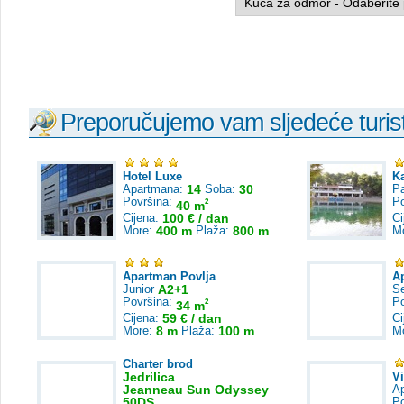
Preporučujemo vam sljedeće turist
Hotel Luxe
K
Apartmana:
14
Soba:
30
Pa
Površina:
P
2
40 m
Cijena:
100 € / dan
Ci
More:
400 m
Plaža:
800 m
M
Apartman Povlja
A
Junior
A2+1
S
Površina:
P
2
34 m
Cijena:
59 € / dan
Ci
More:
8 m
Plaža:
100 m
M
Charter brod
Jedrilica
V
Jeanneau Sun Odyssey
A
50DS
P