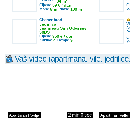
34 m
Cijena:
59 € / dan
Ci
More:
8 m
Plaža:
100 m
M
Charter brod
Jedrilica
V
Jeanneau Sun Odyssey
A
50DS
P
Cijena:
350 € / dan
Ci
Kabine:
4
Ležaja:
9
M
Vaš video (apartmana, vile, jedrilice
2 min 0 sec
Apartman Povlja
Apartman Vallu