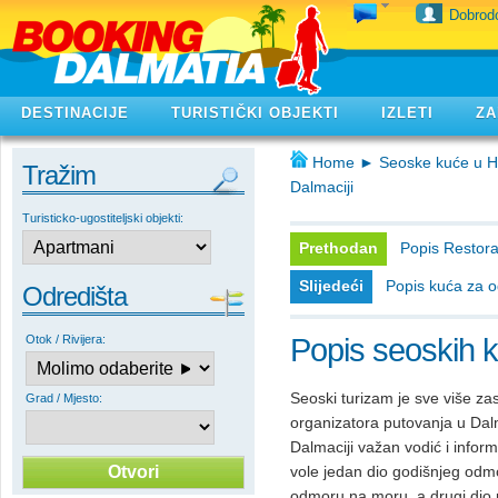
Dobrodo
DESTINACIJE
TURISTIČKI OBJEKTI
IZLETI
ZA
Home
►
Seoske kuće u H
Tražim
Dalmaciji
Turisticko-ugostiteljski objekti:
Prethodan
Popis Restora
Slijedeći
Popis kuća za o
Odredišta
Otok / Rivijera:
Popis seoskih k
Seoski turizam je sve više zas
Grad / Mjesto:
organizatora putovanja u Dalm
Dalmaciji važan vodić i informa
vole jedan dio godišnjeg odmor
odmoru na moru, a drugi dio p