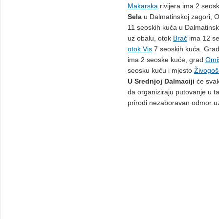
Makarska
rivijera ima 2 seos
Sela
u Dalmatinskoj zagori, O
11 seoskih kuća u Dalmatinsko
uz obalu, otok
Brač
ima 12 se
otok Vis
7 seoskih kuća. Gra
ima 2 seoske kuće, grad
Omi
seosku kuću i mjesto
Živogoš
U Srednjoj Dalmaciji
će svak
da organiziraju putovanje u t
prirodi nezaboravan odmor u