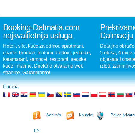
Booking-Dalmatia.com
Prekrivamo
najkvalitetnija usluga
Dalmaciju
Hoteli, vile, kuće za odmor, apartmani,
Detaljno obrađen
charter brodovi, motorni brodovi, jedrilice,
5 otoka, 4 rivijer
katamarani, kampovi, restorani, seoske
objekata i charte
kuće i marine. Direktno otvaranje web
izleti, zanimljivo
stranice. Garantiramo!
Europa
Web info
Kontakt
Polica privatn
EN