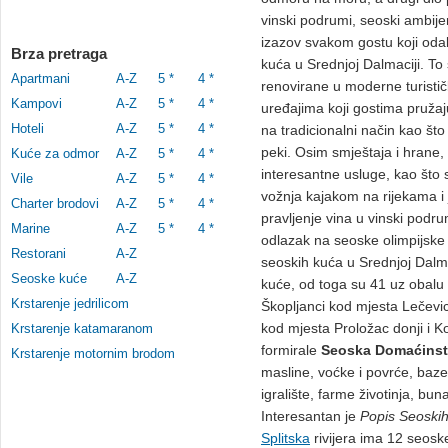
vinski podrumi, seoski ambije
izazov svakom gostu koji odab
Brza pretraga
kuća u Srednjoj Dalmaciji. To
Apartmani
A-Z
5 *
4 *
renovirane u moderne turisti
Kampovi
A-Z
5 *
4 *
uređajima koji gostima pružaj
Hoteli
A-Z
5 *
4 *
na tradicionalni način kao što s
peki. Osim smještaja i hrane,
Kuće za odmor
A-Z
5 *
4 *
interesantne usluge, kao što s
Vile
A-Z
5 *
4 *
vožnja kajakom na rijekama i 
Charter brodovi
A-Z
5 *
4 *
pravljenje vina u vinski podru
Marine
A-Z
5 *
4 *
odlazak na seoske olimpijske i
Restorani
A-Z
seoskih kuća u Srednjoj Dalma
Seoske kuće
A-Z
kuće, od toga su 41 uz obalu 
Krstarenje jedrilicom
Škopljanci kod mjesta Lečevi
kod mjesta Proložac donji i K
Krstarenje katamaranom
formirale
Seoska Domaćins
Krstarenje motornim brodom
masline, voćke i povrće, bazen
igralište, farme životinja, bu
Interesantan je
Popis Seoskih
Splitska
rivijera ima 12 seosk