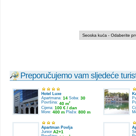
Preporučujemo vam sljedeće turist
Hotel Luxe
K
Apartmana:
14
Soba:
30
Pa
Površina:
P
2
40 m
Cijena:
100 € / dan
Ci
More:
400 m
Plaža:
800 m
M
Apartman Povlja
A
Junior
A2+1
S
Površina:
P
2