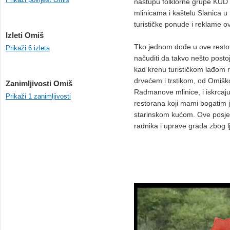
nastupu folklorne grupe KUD 
mlinicama i kaštelu Slanica u 
turističke ponude i reklame ov
Izleti Omiš
Tko jednom dođe u ove restor
Prikaži 6 izleta
načuditi da takvo nešto posto
kad krenu turističkom lađom 
drvećem i trstikom, od Omišk
Zanimljivosti Omiš
Radmanove mlinice, i iskrcaj
Prikaži 1 zanimljivosti
restorana koji mami bogatim 
starinskom kućom. Ove posjete
radnika i uprave grada zbog l