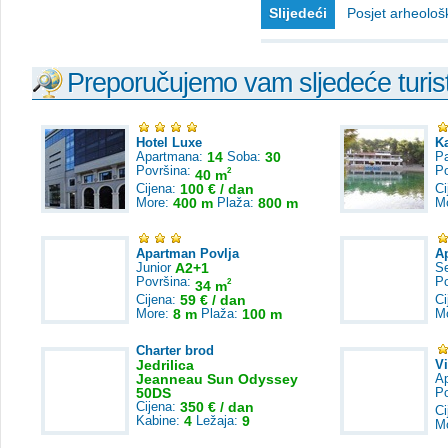
Slijedeći
Posjet arheološ
Preporučujemo vam sljedeće turist
Hotel Luxe
K
Apartmana:
14
Soba:
30
Pa
Površina:
P
2
40 m
Cijena:
100 € / dan
Ci
More:
400 m
Plaža:
800 m
M
Apartman Povlja
A
Junior
A2+1
S
Površina:
P
2
34 m
Cijena:
59 € / dan
Ci
More:
8 m
Plaža:
100 m
M
Charter brod
Jedrilica
V
Jeanneau Sun Odyssey
A
50DS
P
Cijena:
350 € / dan
Ci
Kabine:
4
Ležaja:
9
M