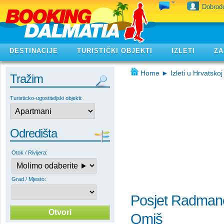
Dobrodo
DESTINACIJE
TURISTIČKI OBJEKTI
IZLETI
ZA
Home
►
Izleti u Hrvatskoj
Tražim
Turisticko-ugostiteljski objekti:
Odredišta
Otok / Rivijera:
Grad / Mjesto:
Posjet Radmano
Omiš