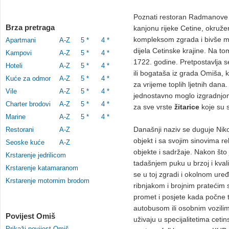
Poznati restoran Radmanove m
Brza pretraga
kanjonu rijeke Cetine, okruže
kompleksom zgrada i bivše mli
Apartmani
A-Z
5 *
4 *
dijela Cetinske krajine. Na t
Kampovi
A-Z
5 *
4 *
1722. godine. Pretpostavlja s
Hoteli
A-Z
5 *
4 *
ili bogataša iz grada Omiša, koj
Kuće za odmor
A-Z
5 *
4 *
za vrijeme toplih ljetnih dana. 
Vile
A-Z
5 *
4 *
jednostavno moglo izgradnjo
Charter brodovi
A-Z
5 *
4 *
za sve vrste
žitarice
koje su s
Marine
A-Z
5 *
4 *
Današnji naziv se duguje Niko
Restorani
A-Z
objekt i sa svojim sinovima re
Seoske kuće
A-Z
objekte i sadržaje. Nakon što
Krstarenje jedrilicom
tadašnjem puku u brzoj i kvali
Krstarenje katamaranom
se u toj zgradi i okolnom uređ
Krstarenje motornim brodom
ribnjakom i brojnim pratećim 
promet i posjete kada počne 
autobusom ili osobnim vozilima.
Povijest Omiš
uživaju u specijalitetima cetin
Prikaži povijest Omiš