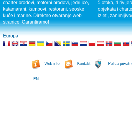
charter brodovi, motorni brodovi, jedrilice,
5 otoka, 4 rivijer
katamarani, kampovi, restorani, seoske
objekata i charte
kuće i marine. Direktno otvaranje web
izleti, zanimljivo
stranice. Garantiramo!
Europa
Web info
Kontakt
Polica privatn
EN