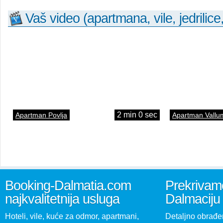
Vaš video (apartmana, vile, jedrilice
2 min 0 sec
Apartman Povlja
Apartman Vallu
Booking-Dalmatia.com
Prekrivamo
najkvalitetnija usluga
Dalmaciju
Hoteli, vile, kuće za odmor, apartmani,
Detaljno obrađen