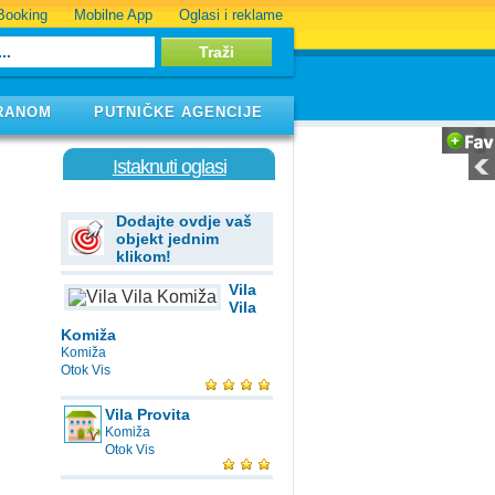
Booking
Mobilne App
Oglasi i reklame
RANOM
PUTNIČKE AGENCIJE
Istaknuti oglasi
Dodajte ovdje vaš
objekt jednim
klikom!
Vila
Vila
Komiža
Komiža
Otok Vis
Vila Provita
Komiža
Otok Vis