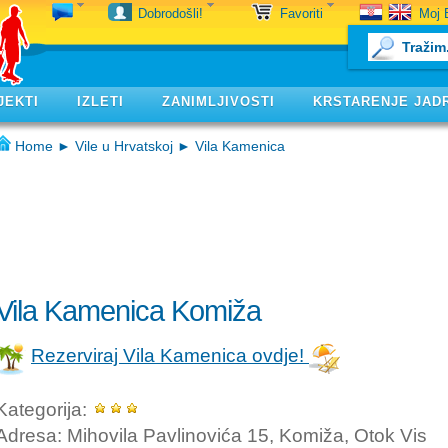
Moj 
Dobrodošli!
Favoriti
JEKTI
IZLETI
ZANIMLJIVOSTI
KRSTARENJE JAD
Home
►
Vile u Hrvatskoj
► Vila Kamenica
Vila Kamenica Komiža
Rezerviraj Vila Kamenica ovdje!
Kategorija:
Adresa: Mihovila Pavlinovića 15, Komiža, Otok Vis