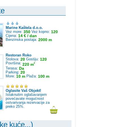
te
Marine Kaštela d.o.o.
Vez more:
350
Vez kopno:
120
Cijena:
14 € / dan
Benzinska postaja:
2000 m
Restoran Roko
Stolova:
20
Gostiju:
120
Površina:
2
220 m
Terasa:
Da
Parking:
20
More:
10 m
Plaža:
100 m
Oglasite Vaš Objekt!
Istaknutim oglašavanjem
povećavate mogućnost
ostvarivanja rezervacije za
preko 25%.
ke kuće...)