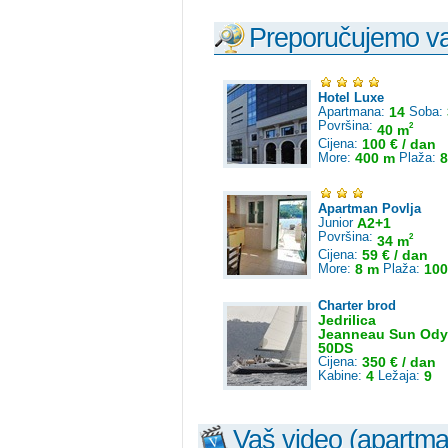
Preporučujemo vam
Hotel Luxe
Apartmana:
14
Soba:
Površina:
2
40 m
Cijena:
100 € / dan
More:
400 m
Plaža:
8
Apartman Povlja
Junior
A2+1
Površina:
2
34 m
Cijena:
59 € / dan
More:
8 m
Plaža:
100
Charter brod
Jedrilica
Jeanneau Sun Ody
50DS
Cijena:
350 € / dan
Kabine:
4
Ležaja:
9
Vaš video (apartmana