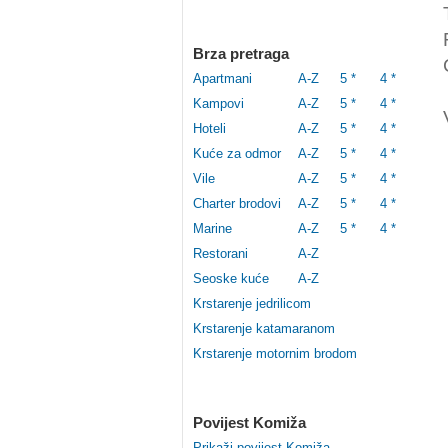
Brza pretraga
Apartmani
A-Z
5 *
4 *
Kampovi
A-Z
5 *
4 *
Hoteli
A-Z
5 *
4 *
Kuće za odmor
A-Z
5 *
4 *
Vile
A-Z
5 *
4 *
Charter brodovi
A-Z
5 *
4 *
Marine
A-Z
5 *
4 *
Restorani
A-Z
Seoske kuće
A-Z
Krstarenje jedrilicom
Krstarenje katamaranom
Krstarenje motornim brodom
Povijest Komiža
Prikaži povijest Komiža