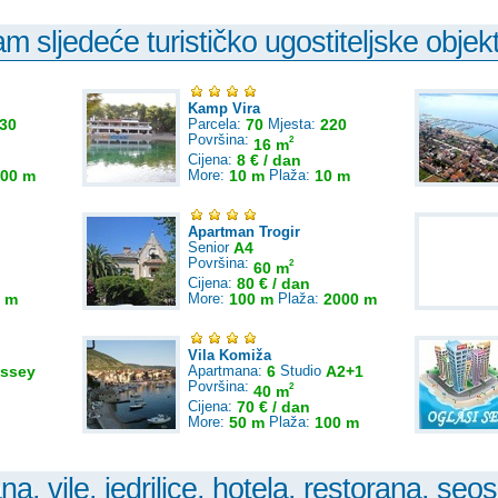
 sljedeće turističko ugostiteljske objek
Kamp Vira
30
Parcela:
70
Mjesta:
220
Površina:
2
16 m
Cijena:
8 € / dan
00 m
More:
10 m
Plaža:
10 m
Apartman Trogir
Senior
A4
Površina:
2
60 m
Cijena:
80 € / dan
 m
More:
100 m
Plaža:
2000 m
Vila Komiža
ssey
Apartmana:
6
Studio
A2+1
Površina:
2
40 m
Cijena:
70 € / dan
More:
50 m
Plaža:
100 m
, vile, jedrilice, hotela, restorana, seos