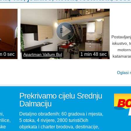
Postavljan
iskustvo, 
motorno
n 0 sec
1 min 48 sec
Apartman Vallum Bol
katamaranu
Oglasi 
Prekrivamo cijelu Srednju
Dalmaciju
i,
Detaljno obrađenih: 60 gradova i mjesta,
ilice,
5 otoka, 4 rivijere, 2800 turističkih
ske
objekata i charter brodova, destinacije,