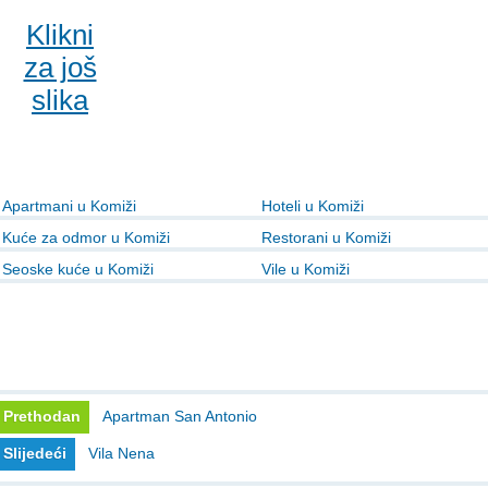
Klikni
za još
slika
Apartmani u Komiži
Hoteli u Komiži
Kuće za odmor u Komiži
Restorani u Komiži
Seoske kuće u Komiži
Vile u Komiži
Prethodan
Apartman San Antonio
Slijedeći
Vila Nena