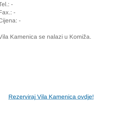
Tel.: -
Fax.: -
Cijena: -
Vila Kamenica se nalazi u Komiža.
Rezerviraj Vila Kamenica ovdje!