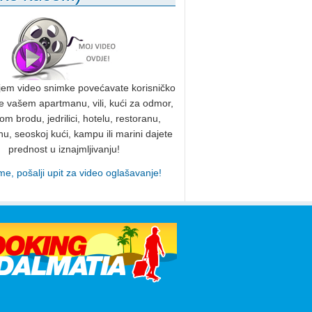
jem video snimke povećavate korisničko
te vašem apartmanu, vili, kući za odmor,
m brodu, jedrilici, hotelu, restoranu,
, seoskoj kući, kampu ili marini dajete
prednost u iznajmljivanju!
me, pošalji upit za video oglašavanje!