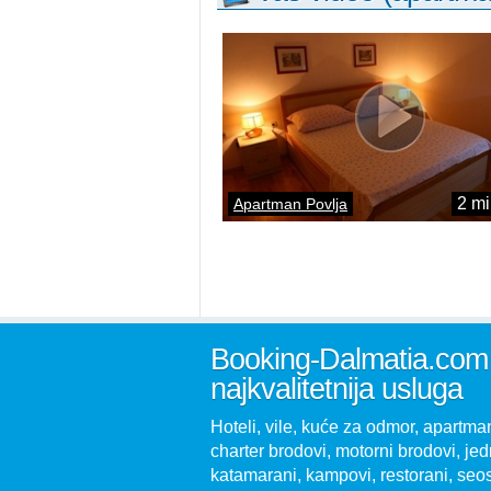
2 mi
Apartman Povlja
Booking-Dalmatia.com
najkvalitetnija usluga
Hoteli, vile, kuće za odmor, apartman
charter brodovi, motorni brodovi, jedr
katamarani, kampovi, restorani, seo