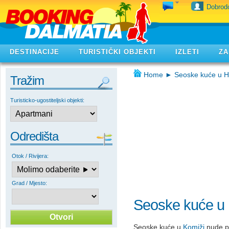
Dobrodo
DESTINACIJE
TURISTIČKI OBJEKTI
IZLETI
ZA
Home
►
Seoske kuće u H
Tražim
Turisticko-ugostiteljski objekti:
Odredišta
Otok / Rivijera:
Grad / Mjesto:
Seoske kuće u 
Seoske kuće u
Komiži
nude po