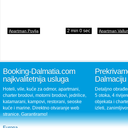
2 min 0 sec
Apartman Povlja
Apartman Vallu
Booking-Dalmatia.com
Prekrivamo
najkvalitetnija usluga
Dalmaciju
Hoteli, vile, kuće za odmor, apartmani,
Detaljno obrađen
charter brodovi, motorni brodovi, jedrilice,
5 otoka, 4 rivijer
katamarani, kampovi, restorani, seoske
objekata i charte
kuće i marine. Direktno otvaranje web
izleti, zanimljivo
stranice. Garantiramo!
Europa