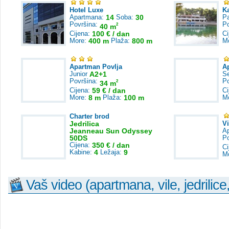
Hotel Luxe
K
Apartmana:
14
Soba:
30
Pa
Površina:
P
2
40 m
Cijena:
100 € / dan
Ci
More:
400 m
Plaža:
800 m
M
Apartman Povlja
A
Junior
A2+1
S
Površina:
P
2
34 m
Cijena:
59 € / dan
Ci
More:
8 m
Plaža:
100 m
M
Charter brod
Jedrilica
V
Jeanneau Sun Odyssey
A
50DS
P
Cijena:
350 € / dan
Ci
Kabine:
4
Ležaja:
9
M
Vaš video (apartmana, vile, jedrilice