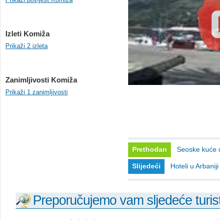
Izleti Komiža
Prikaži 2 izleta
Zanimljivosti Komiža
Prikaži 1 zanimljivosti
Prethodan
Seoske kuće 
Slijedeći
Hoteli u Arbaniji
Preporučujemo vam sljedeće turist