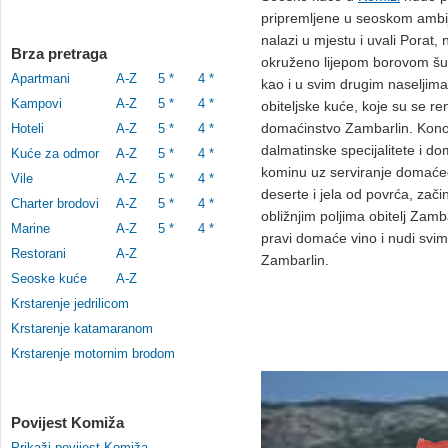
pripremljene u seoskom ambi
nalazi u mjestu i uvali Porat,
Brza pretraga
okruženo lijepom borovom šu
Apartmani
A-Z
5 *
4 *
kao i u svim drugim naseljim
Kampovi
A-Z
5 *
4 *
obiteljske kuće, koje su se re
domaćinstvo Zambarlin. Konob
Hoteli
A-Z
5 *
4 *
dalmatinske specijalitete i d
Kuće za odmor
A-Z
5 *
4 *
kominu uz serviranje domaćeg
Vile
A-Z
5 *
4 *
deserte i jela od povrća, zači
Charter brodovi
A-Z
5 *
4 *
obližnjim poljima obitelj Zamb
Marine
A-Z
5 *
4 *
pravi domaće vino i nudi svim
Restorani
A-Z
Zambarlin.
Seoske kuće
A-Z
Krstarenje jedrilicom
Krstarenje katamaranom
Krstarenje motornim brodom
Povijest Komiža
Prikaži povijest Komiža