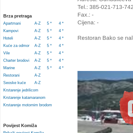
Tel.: 385-021-713-74
Fax.: -
Brza pretraga
Cijena: -
Apartmani
A-Z
5 *
4 *
Kampovi
A-Z
5 *
4 *
Restoran Bako se nal
Hoteli
A-Z
5 *
4 *
Kuće za odmor
A-Z
5 *
4 *
Vile
A-Z
5 *
4 *
Charter brodovi
A-Z
5 *
4 *
Marine
A-Z
5 *
4 *
Restorani
A-Z
Seoske kuće
A-Z
Krstarenje jedrilicom
Krstarenje katamaranom
Krstarenje motornim brodom
Povijest Komiža
Prikaži povijest Komiža