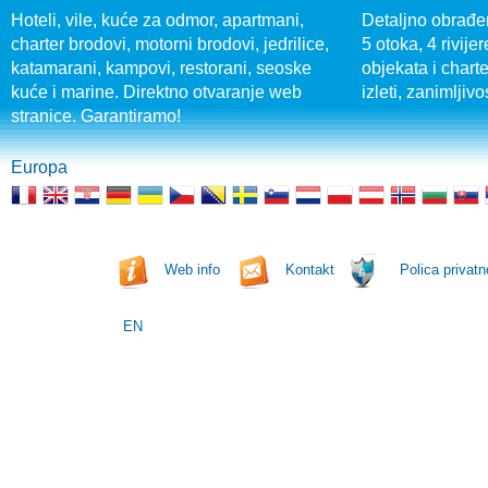
Hoteli, vile, kuće za odmor, apartmani,
Detaljno obrađen
charter brodovi, motorni brodovi, jedrilice,
5 otoka, 4 rivijer
katamarani, kampovi, restorani, seoske
objekata i charte
kuće i marine. Direktno otvaranje web
izleti, zanimljivo
stranice. Garantiramo!
Europa
Web info
Kontakt
Polica privatn
EN