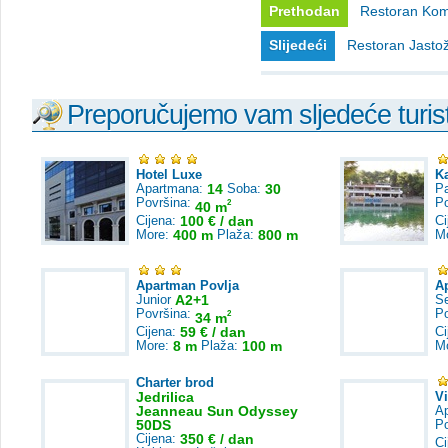
Prethodan
Restoran Kom
Slijedeći
Restoran Jasto
Preporučujemo vam sljedeće turist
Hotel Luxe
K
Apartmana:
14
Soba:
30
Pa
Površina:
P
2
40 m
Cijena:
100 € / dan
Ci
More:
400 m
Plaža:
800 m
M
Apartman Povlja
A
Junior
A2+1
S
Površina:
P
2
34 m
Cijena:
59 € / dan
Ci
More:
8 m
Plaža:
100 m
M
Charter brod
Jedrilica
V
Jeanneau Sun Odyssey
A
50DS
P
Cijena:
350 € / dan
Ci