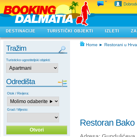
Dobrodo
DESTINACIJE
TURISTIČKI OBJEKTI
IZLETI
ZA
Home
►
Restorani u Hrva
Tražim
Turisticko-ugostiteljski objekti:
Odredišta
Otok / Rivijera:
Grad / Mjesto:
Restoran Bako
Adresa: Gundulićeva 