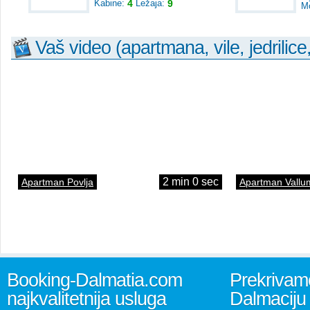
Kabine:
4
Ležaja:
9
M
Vaš video (apartmana, vile, jedrilice
2 min 0 sec
Apartman Povlja
Apartman Vallu
Booking-Dalmatia.com
Prekrivamo
najkvalitetnija usluga
Dalmaciju